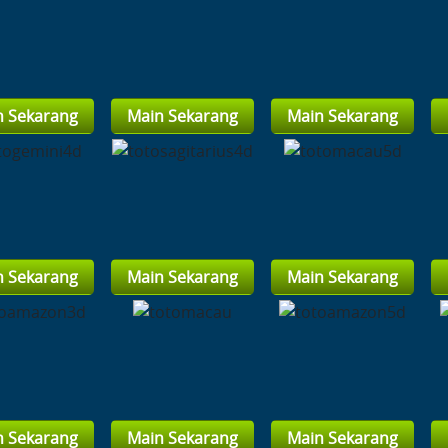
n Sekarang
Main Sekarang
Main Sekarang
n Sekarang
Main Sekarang
Main Sekarang
n Sekarang
Main Sekarang
Main Sekarang