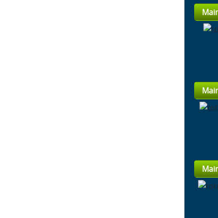
Mai
Mai
Mai