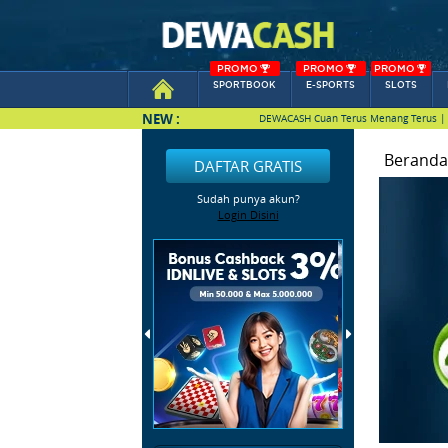
PROMO
PROMO
PROMO
SPORTBOOK
E-SPORTS
SLOTS
NEW :
DEWACASH Cuan Terus Menang Terus | Bonus 
Beranda
DAFTAR GRATIS
Sudah punya akun?
Login Disini