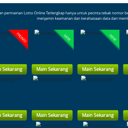
n permainan Lotto Online Terlengkap hanya untuk pecinta tebak nomor ber
menjamin keamanan dan kerahasiaan data dari mem
PROMO
NEW
NEW
n Sekarang
Main Sekarang
Main Sekarang
n Sekarang
Main Sekarang
Main Sekarang