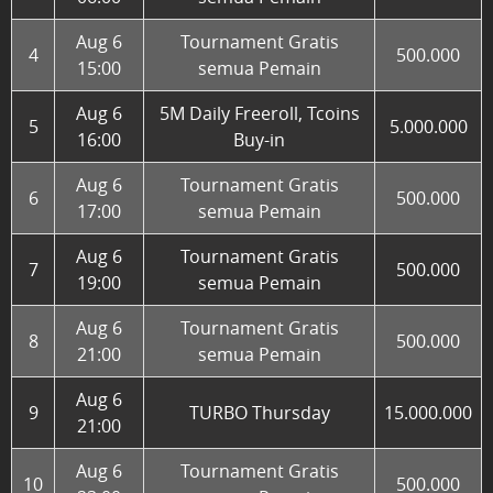
Live Casino
Aug 6
Tournament Gratis
4
500.000
15:00
semua Pemain
Poker
Aug 6
5M Daily Freeroll, Tcoins
PROMO
5
5.000.000
16:00
Buy-in
Slots
PROMO
Aug 6
Tournament Gratis
6
500.000
IDN Live
17:00
semua Pemain
Aug 6
Tournament Gratis
Togel
7
500.000
19:00
semua Pemain
PROMO
Aug 6
Tournament Gratis
Elottery
8
500.000
21:00
semua Pemain
Tangkas
Aug 6
9
TURBO Thursday
15.000.000
21:00
PROMO
Tembak Ikan
Aug 6
Tournament Gratis
10
500.000