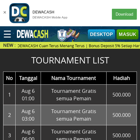
×
DEWACASH
Download
DEWACASH Mobile App
☰
DESKTOP
MASUK
NEW :
DEWACASH Cuan Terus Menang Terus | Bonus Deposit 5% Setiap Har
DAFTAR
MASUK
TOURNAMENT LIST
Beranda
No
Tanggal
Nama Tournament
Hadiah
Deposit
Aug 6
Tournament Gratis
1
500.000
Games
01:00
semua Pemain
PROMO
Aug 6
Tournament Gratis
Sportbook
2
500.000
03:00
semua Pemain
PROMO
E-Sport
Aug 6
Tournament Gratis
3
500.000
PROMO
06:00
semua Pemain